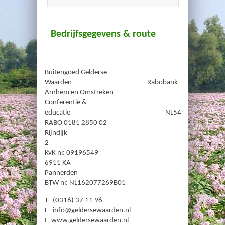
Bedrijfsgegevens & route
Buitengoed Gelderse
Waarden Rabobank
Arnhem en Omstreken
Conferentie &
educatie NL54
RABO 0181 2850 02
Rijndijk
2
KvK nr. 09196549
6911 KA
Pannerden
BTW nr. NL162077269B01
T (0316) 37 11 96
E info@geldersewaarden.nl
I www.geldersewaarden.nl